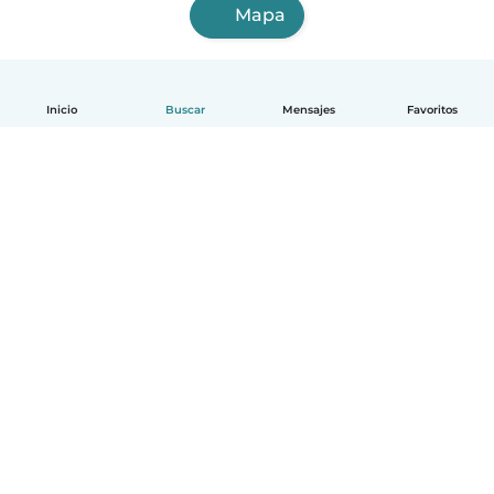
Mapa
Inicio
Buscar
Mensajes
Favoritos
Español
Cómo funciona
Ayuda
Términos y Privacidad
Precios
Datos de la empresa
Babysits para Empresas
Normas de la comunidad