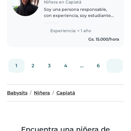
Niñera en Capiatá
Soy una persona responsable,
con experiencia, soy estudiante
de enfermeria de 4to año, tengo
experiencia con niños y adultos
Experiencia: < 1 año
Gs. 15.000/hora
1
2
3
4
...
6
Babysits
Niñera
Capiatá
Encuentra una niñera de