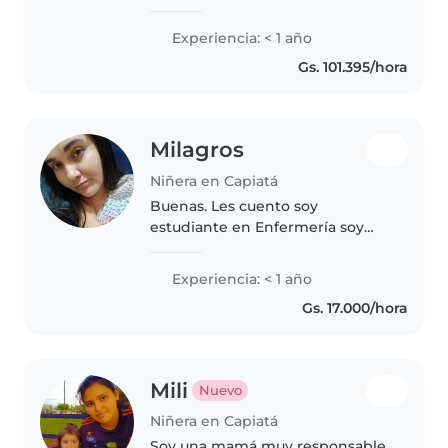
de preescolares y adolescentes,
me siento cómoda con labores
Experiencia: < 1 año
domésticas básicas, cocinar y
Gs. 101.395/hora
ayudar con las tareas escolares...
Milagros
Niñera en Capiatá
Buenas. Les cuento soy
estudiante en Enfermería soy
responsable. Me gusta estar en
los cuidados de los niños..
Experiencia: < 1 año
Gs. 17.000/hora
Mili
Nuevo
Niñera en Capiatá
Soy una mamá muy responsable