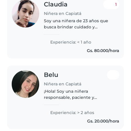
Claudia
1
Niñera en Capiatá
Soy una niñera de 23 años que
busca brindar cuidado y
atención a los niños. Aunque no
tengo experiencia previa, soy
Experiencia: < 1 año
una persona responsable,
Gs. 80.000/hora
paciente y bondadosa. Cuento
con estudios..
Belu
Niñera en Capiatá
¡Hola! Soy una niñera
responsable, paciente y
empática en sus 20s, con 2 años
de experiencia cuidando niños
Experiencia: > 2 años
pequeños. Me encanta dibujar,
Gs. 20.000/hora
leer cuentos y jugar con los
niños. Actualmente..