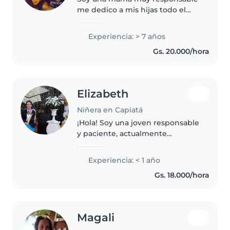
me dedico a mis hijas todo el
tiempo juego con ellas me gusta
los niños me gusta llevar a
Experiencia: > 7 años
pasear y ver televisión con ellos
Gs. 20.000/hora
lo mejor es ser mamá
Elizabeth
Niñera en Capiatá
¡Hola! Soy una joven responsable
y paciente, actualmente
estudiando en la universidad. Me
encanta trabajar con niños,
Experiencia: < 1 año
especialmente con niños en
Gs. 18.000/hora
edad preescolar. Tengo
habilidades..
Magali