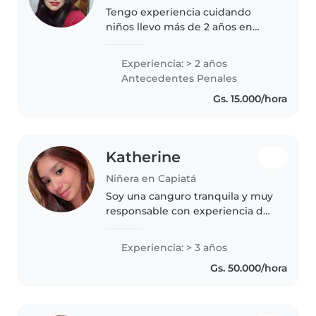
Tengo experiencia cuidando
niños llevo más de 2 años en
este
Experiencia: > 2 años
Antecedentes Penales
Gs. 15.000/hora
Katherine
Niñera en Capiatá
Soy una canguro tranquila y muy
responsable con experiencia de
3 años cuidando a bebés ,niños
pequeños y preescolares ,y
Experiencia: > 3 años
también soy mamá . Me encanta
Gs. 50.000/hora
dibujar, la música y crear juegos..