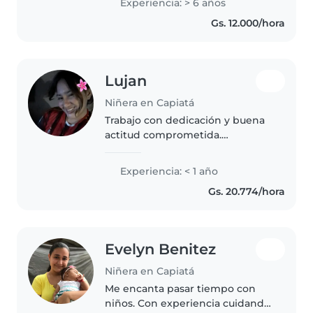
Experiencia: > 6 años
una persona responsable,
Gs. 12.000/hora
paciente y entusiasta, con
habilidades..
Lujan
Niñera en Capiatá
Trabajo con dedicación y buena
actitud comprometida.
Respetuosa y eficiente Siempre
dando lo mejor en cada tarea
Experiencia: < 1 año
Responsable y con excelentes
Gs. 20.774/hora
trato al público Disciplina y
compromiso..
Evelyn Benitez
Niñera en Capiatá
Me encanta pasar tiempo con
niños. Con experiencia cuidando