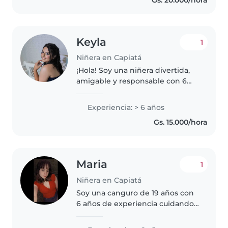
manualidades y cantar
canciones...
Keyla
1
Niñera en Capiatá
¡Hola! Soy una niñera divertida,
amigable y responsable con 6
años de experiencia cuidando
niños de todas las edades. Me
Experiencia: > 6 años
encanta leer cuentos, tocar
Gs. 15.000/hora
música y jugar con los niños.
También..
Maria
1
Niñera en Capiatá
Soy una canguro de 19 años con
6 años de experiencia cuidando
niños de todas las edades, desde
bebés hasta adolescentes. Soy