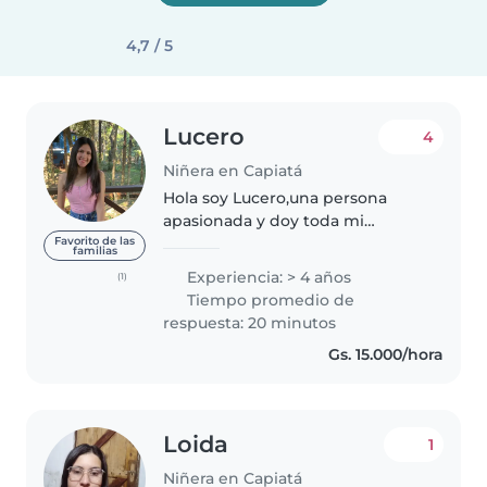
4,7 / 5
Lucero
4
Niñera en Capiatá
Hola soy Lucero,una persona
apasionada y doy toda mi
dedicación a cuidar bien alos
Favorito de las
familias
niños.Me considero una persona
Experiencia: > 4 años
(1)
responsable ,cariñosa ,paciente
Tiempo promedio de
con capacidad para conectar con
respuesta: 20 minutos
las..
Gs. 15.000/hora
Loida
1
Niñera en Capiatá