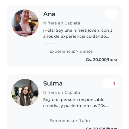
Ana
Niñera en Capiatá
¡Hola! Soy una niñera joven, con 3
años de experiencia cuidando
niños de todas las edades. Tengo
experiencia con niños con
Experiencia: > 3 años
necesidades especiales,
Gs. 20.000/hora
incluyendo diabetes y TDAH. Soy
paciente,..
Sulma
1
Niñera en Capiatá
Soy una persona responsable,
creativa y paciente en sus 20s.
Tengo experiencia cuidando
bebés y niños pequeños, y me
Experiencia: < 1 año
encanta leerles cuentos, hacer
Gs. 20.000/hora