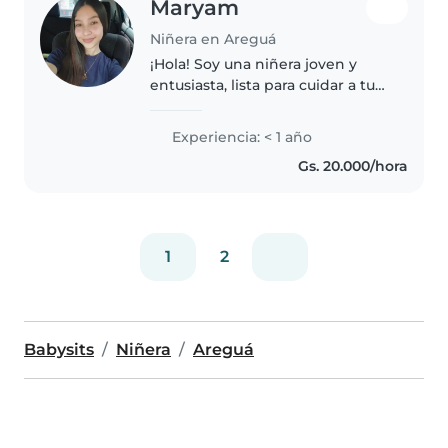
Maryam
Niñera en Areguá
¡Hola! Soy una niñera joven y
entusiasta, lista para cuidar a tus
pequeños con alegría y
creatividad. Aunque no tengo
Experiencia: < 1 año
experiencia formal, estoy
Gs. 20.000/hora
estudiando y me encanta
trabajar con..
1
2
Babysits
Niñera
Areguá