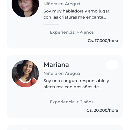
Niñera en Areguá
Soy muy habladora y amo jugar
con las criaturas me encanta
mucho mi lugar de trabajo y si es
por mi quisiera tener cama
Experiencia: > 4 años
dentro , me encariño muy rápido
Gs. 17.000/hora
con las criaturas ❤️♥️🥰
Mariana
Niñera en Areguá
Soy una canguro responsable y
afectuosa con dos años de
experiencia cuidando niños de
todas las edades. Me encanta
Experiencia: > 2 años
jugar, leer, dibujar y hacer
Gs. 20.000/hora
música con ellos. También ayudo
con..