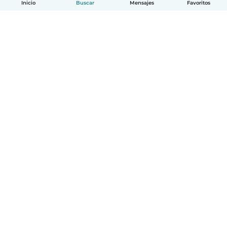
Inicio
Buscar
Mensajes
Favoritos
Español
Cómo funciona
Ayuda
Términos y Privacidad
Precios
Datos de la empresa
Babysits para Empresas
Normas de la comunidad
© Babysits B.V.