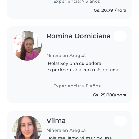
Experiencia: > 3 años
guaraní. Me encanta dibujar y
Gs. 20.791/hora
jugar con los niños, y estoy
cómoda con..
Romina Domiciana
Niñera en Areguá
¡Hola! Soy una cuidadora
experimentada con más de una
década de experiencia en el
cuidado de niños de todas las
Experiencia: > 11 años
edades, desde bebés hasta
Gs. 25.000/hora
adolescentes. Me encanta
dibujar, leer cuentos,..
Vilma
Niñera en Areguá
Hola me llamo Vilma Soy una