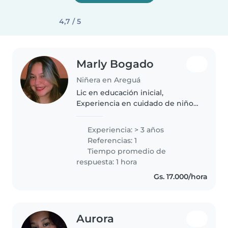
4,7 / 5
Marly Bogado
Niñera en Areguá
Lic en educación inicial,
Experiencia en cuidado de niños.
Proactiva, responsable en horas.
Buena diccion, Sin vicios y
Experiencia: > 3 años
disponibilidad inmediata.
Referencias: 1
Números de contacto y
Tiempo promedio de
Consultas en..
respuesta: 1 hora
Gs. 17.000/hora
Aurora