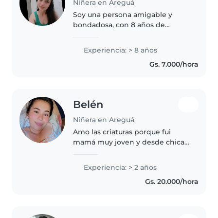
Niñera en Areguá
Soy una persona amigable y
bondadosa, con 8 años de
experiencia cuidando niños en
edad preescolar, jardín de
Experiencia: > 8 años
infantes y primaria. Me encanta
Gs. 7.000/hora
dibujar y ayudar con las tareas
domésticas...
Belén
Niñera en Areguá
Amo las criaturas porque fui
mamá muy joven y desde chica
empecé a trabajar de niñera soy
muy cuidadosa y respetuosa
Experiencia: > 2 años
como persona y me gustan las
Gs. 20.000/hora
criaturas