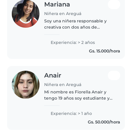
Mariana
Niñera en Areguá
Soy una niñera responsable y
creativa con dos años de
experiencia cuidando bebés y
pequeños. Me encanta leer,
Experiencia: > 2 años
dibujar y hacer música con los
Gs. 15.000/hora
niños. También ayudo con la
cocina y los..
Anair
Niñera en Areguá
Mi nombre es Fiorella Anair y
tengo 19 años soy estudiante y
aspiro a poder seguir estudiando
y capacitandome actualmente
Experiencia: > 1 año
estoy en el horario del turno
Gs. 50.000/hora
noche que es de 18h a 21h,soy..