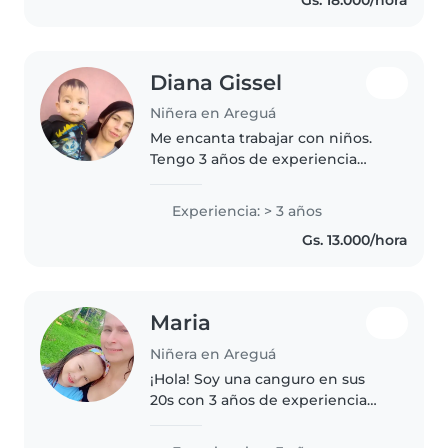
experiencia pero cuide de mis
primos pequeños..
Diana Gissel
Niñera en Areguá
Me encanta trabajar con niños.
Tengo 3 años de experiencia
cuidando niños, principalmente
bebés y niños pequeños.
Experiencia: > 3 años
También tengo experiencia con
Gs. 13.000/hora
niños con necesidades
especiales, en..
Maria
Niñera en Areguá
¡Hola! Soy una canguro en sus
20s con 3 años de experiencia
cuidando niños en edad
preescolar. Hablo español y