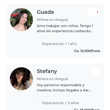
Guada
1
Niñera en Areguá
Amo trabajar con niños. Tengo 1
años de experiencia cuidando
niños, principalmente con bebés
y niños pequeños. ¡Tengo
Experiencia: < 1 año
muchas ganas de cuidar de sus
Gs. 12.000/hora
hijos! Puedes contactarme si
tienes..
Stefany
Niñera en Areguá
Soy persona responsable y
creativa, incluso llegaba a dar
clases de pintura a niños de
preescolar cuando estaba en el
Experiencia: > 3 años
colegio. No tengo mucha
Gs. 18.000/hora