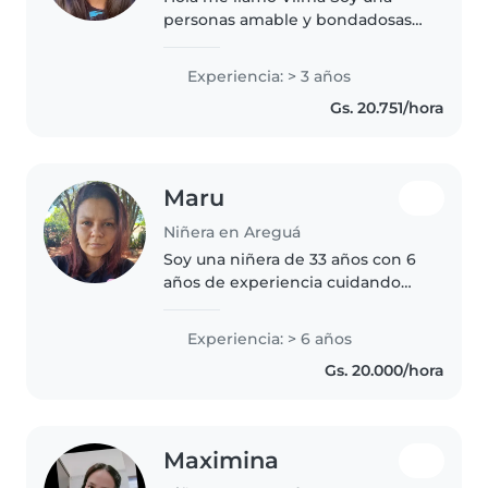
personas amable y bondadosas
Me gusta cuidar a los niño y
tengo experiencia
Experiencia: > 3 años
Gs. 20.751/hora
Maru
Niñera en Areguá
Soy una niñera de 33 años con 6
años de experiencia cuidando
niños de todas las edades, desde
bebés hasta adolescentes. Soy
Experiencia: > 6 años
una persona responsable,
Gs. 20.000/hora
amigable y paciente que
disfruta..
Maximina