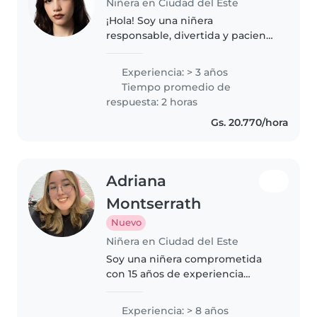
Niñera en Ciudad del Este
¡Hola! Soy una niñera
responsable, divertida y paciente
con 3 años de experiencia
cuidando niños de todas las
Experiencia: > 3 años
edades. Soy profesora de
Tiempo promedio de
iniciación y me encanta dibujar,
respuesta: 2 horas
hacer manualidades..
Gs. 20.770/hora
Adriana
Montserrath
Nuevo
Niñera en Ciudad del Este
Soy una niñera comprometida
con 15 años de experiencia
cuidando niños desde bebés
hasta adolescentes. Me encanta
Experiencia: > 8 años