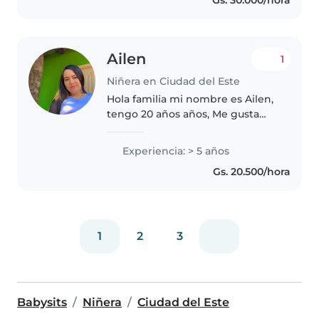
niños con necesidades
especiales, incluyendo..
Ailen
1
Niñera en Ciudad del Este
Hola familia mi nombre es Ailen,
tengo 20 años años, Me gusta
mucho convivir con los niños,
jugar, Fui niñera 4 años de una
Experiencia: > 5 años
familia. Tengo experiencias en
Gs. 20.500/hora
cuidado de los niños desde..
1
2
3
Babysits
Niñera
Ciudad del Este