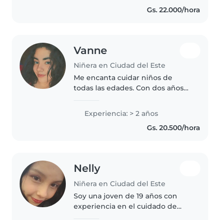
dibujar, leer y hacer
Gs. 22.000/hora
manualidades con ellos para
fomentar su creatividad...
Vanne
Niñera en Ciudad del Este
Me encanta cuidar niños de
todas las edades. Con dos años
de experiencia, puedo ayudar
con las tareas, juegos creativos y
Experiencia: > 2 años
más. Me adapto fácilmente a sus
Gs. 20.500/hora
necesidades. ¡No duden en..
Nelly
Niñera en Ciudad del Este
Soy una joven de 19 años con
experiencia en el cuidado de
niños de todas las edades, desde