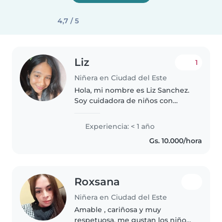
4,7 / 5
Liz
1
Niñera en Ciudad del Este
Hola, mi nombre es Liz Sanchez.
Soy cuidadora de niños con
experiencia y una gran dosis de
paciencia. Me encanta
Experiencia: < 1 año
acompañar a los pequeños en su
Gs. 10.000/hora
desarrollo, brindarles un
ambiente seguro..
Roxsana
Niñera en Ciudad del Este
Amable , cariñosa y muy
respetuosa, me gustan los niños