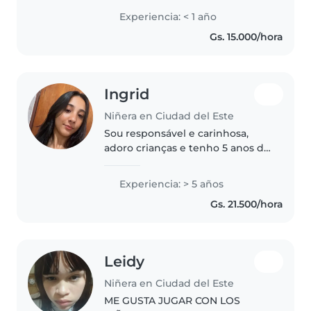
bebés hasta adolescentes. Soy
Experiencia: < 1 año
una persona responsable,
Gs. 15.000/hora
amigable y paciente. Además de
mis..
Ingrid
Niñera en Ciudad del Este
Sou responsável e carinhosa,
adoro crianças e tenho 5 anos de
experiência cuidando de bebês,
crianças pequenas, pré-escolares
Experiencia: > 5 años
e escolares. Tenho habilidades
Gs. 21.500/hora
em desenho, leitura e jogos,..
Leidy
Niñera en Ciudad del Este
ME GUSTA JUGAR CON LOS