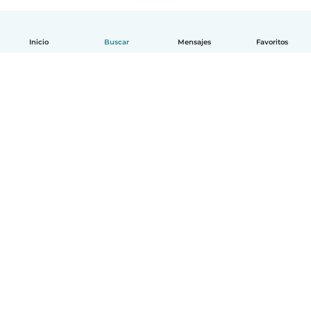
Inicio
Buscar
Mensajes
Favoritos
Español
Cómo funciona
Ayuda
Términos y Privacidad
Precios
Datos de la empresa
Babysits para Empresas
Normas de la comunidad
© Babysits B.V.