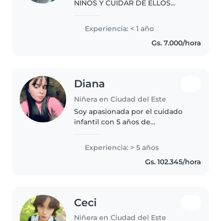
NIÑOS Y CUIDAR DE ELLOS
CUIDAR DE LOS ÑIÑOS ES
VERLOS CRECER
Experiencia: < 1 año
Gs. 7.000/hora
Diana
Niñera en Ciudad del Este
Soy apasionada por el cuidado
infantil con 5 años de
experiencia trabajando con
niños pequeños. Me encanta
Experiencia: > 5 años
leerles cuentos, dibujar y
Gs. 102.345/hora
organizar juegos divertidos. Me
adapto fácilmente..
Ceci
Niñera en Ciudad del Este