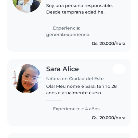
Soy una persona responsable.
Desde temprana edad he
cuidado de mis hermanos,
primos y de los hijos de mis
Experiencia:
vecinas en mi ciudad natal.
general.experience.
Disfruto crear juegos, dibujar,
Gs. 20.000/hora
leer y acompañar..
Sara Alice
Niñera en Ciudad del Este
Olá! Meu nome é Sara, tenho 28
anos e atualmente curso
Medicina no Paraguai. Sou uma
pessoa responsável, paciente e
Experiencia: > 4 años
dedicada, com experiência em
Gs. 20.000/hora
servir e cuidar de pessoas por
meio..