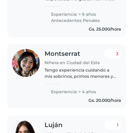
los cuido como si fueran míos ,
Experiencia: > 9 años
Antecedentes Penales
Gs. 25.000/hora
Montserrat
3
Niñera en Ciudad del Este
Tengo experiencia cuidando a
mis sobrinos, primos menores y
actualmente cuido a los hijos de
mi prima. Además de trabajar
Experiencia: > 4 años
como niñera en otras casas, lo
Gs. 20.000/hora
que me permitió desarrollar..
Luján
1