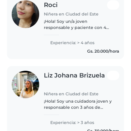
Roci
Niñera en Ciudad del Este
¡Hola! Soy un/a joven
responsable y paciente con 4
años de experiencia en el
cuidado de niños de todas las
Experiencia: > 4 años
edades. Me encanta dibujar y
Gs. 20.000/hora
hacer manualidades, y estoy
cómoda/o cocinando..
Liz Johana Brizuela
Niñera en Ciudad del Este
¡Hola! Soy una cuidadora joven y
responsable con 3 años de
experiencia en el cuidado de
bebés y niños pequeños. Tengo
Experiencia: > 3 años
experiencia trabajando con
Gs. 30.000/hora