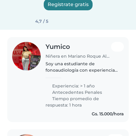
Regístrate gratis
4,7 / 5
Yumico
Niñera en Mariano Roque Alonso
Soy una estudiante de
fonoaudiología con experiencia
cuidando y amando a pequeños.
Me encanta trabajar con niños
Experiencia: > 1 año
con necesidades especiales,
Antecedentes Penales
como tdah hipoacusia o
Tiempo promedio de
discapacidad motora...
respuesta: 1 hora
Gs. 15.000/hora