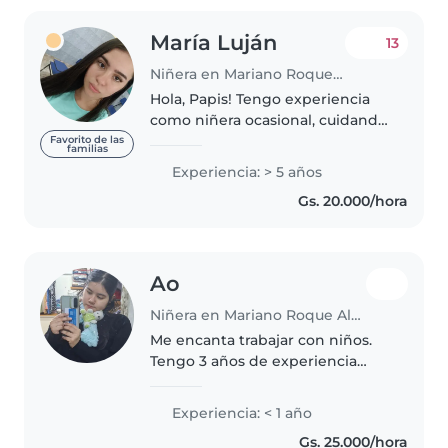
María Luján
13
Niñera en Mariano Roque Alonso
Hola, Papis! Tengo experiencia
como niñera ocasional, cuidando
desde bebés hasta adolescentes,
Favorito de las
familias
incluyendo también a una niña
Experiencia: > 5 años
con capacidad diferente 🌈 Me
Gs. 20.000/hora
considero una persona flexible,..
Ao
Niñera en Mariano Roque Alonso
Me encanta trabajar con niños.
Tengo 3 años de experiencia
cuidando niños, principalmente
bebés y niños pequeños.
Experiencia: < 1 año
También tengo experiencia con
Gs. 25.000/hora
niños con necesidades