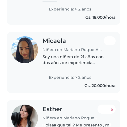
sobrinitos, etc Adquiri más
experiencia cuidando a la nieta
Experiencia: > 2 años
de mi tia desde que tenía
Gs. 18.000/hora
3meses.
Micaela
Niñera en Mariano Roque Alonso
Soy una niñera de 21 años con
dos años de experiencia
cuidando bebés, niños pequeños
y preescolares. Me encanta
Experiencia: > 2 años
dibujar con ellos, leerles cuentos
Gs. 20.000/hora
y cantar. Estoy cómoda con
mascotas..
Esther
16
Niñera en Mariano Roque Alonso
Holaaa que tal ? Me presento , mi