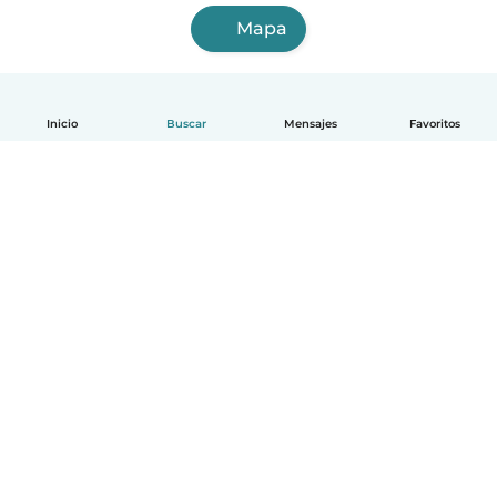
Mapa
Inicio
Buscar
Mensajes
Favoritos
Español
Cómo funciona
Ayuda
Términos y Privacidad
Precios
Datos de la empresa
Babysits para Empresas
Normas de la comunidad