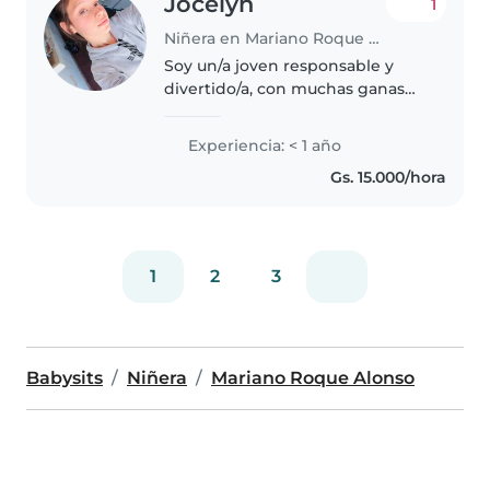
Jocelyn
1
Niñera en Mariano Roque Alonso
Soy un/a joven responsable y
divertido/a, con muchas ganas
de cuidar niños. Aunque no
tengo experiencia previa, me
Experiencia: < 1 año
encanta dibujar, leer cuentos y
Gs. 15.000/hora
hacer manualidades con los más
pequeños...
1
2
3
Babysits
Niñera
Mariano Roque Alonso