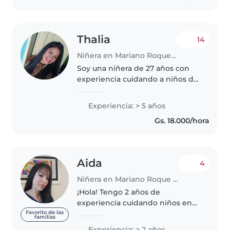
especiales, en..
Thalia
14
Niñera en Mariano Roque Alonso
Soy una niñera de 27 años con
experiencia cuidando a niños de
todas las edades, desde bebés ,
escolares hasta adolescentes.
Experiencia: > 5 años
Soy responsable, amigable y
Gs. 18.000/hora
muy paciente. Puedo ayudar
con..
Aida
4
Niñera en Mariano Roque Alonso
¡Hola! Tengo 2 años de
experiencia cuidando niños en
edad preescolar. Me encanta
Favorito de las
familias
dibujar, leer cuentos, tocar
Experiencia: > 2 años