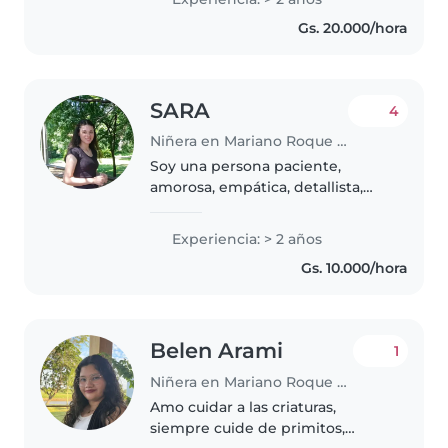
música y jugar con los niños.
Gs. 20.000/hora
Actualmente estoy estudiando
psicología...
SARA
4
Niñera en Mariano Roque Alonso
Soy una persona paciente,
amorosa, empática, detallista,
alegre y soy una persona de casa,
con principios y valores, no
Experiencia: > 2 años
tomo, ni fumo, me gusta estar
Gs. 10.000/hora
con mi familia, estudiando o
haciendo..
Belen Arami
1
Niñera en Mariano Roque Alonso
Amo cuidar a las criaturas,
siempre cuide de primitos,