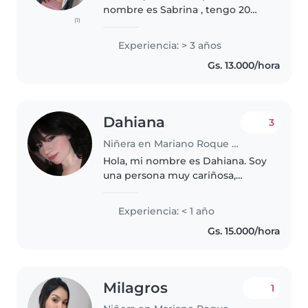
nombre es Sabrina , tengo 20
(1)
años soy una chica alegre ,
resiliente ,paciente y amorosa
Experiencia: > 3 años
Estudio psicología y formación
Gs. 13.000/hora
docente , psicología deforma..
Dahiana
3
Niñera en Mariano Roque Alonso
Hola, mi nombre es Dahiana. Soy
una persona muy cariñosa,
paciente y dedicada al cuidado
de los niños (también con niños
Experiencia: < 1 año
con trastorno del espectro
Gs. 15.000/hora
autista) sé de primeros auxilios..
Milagros
1