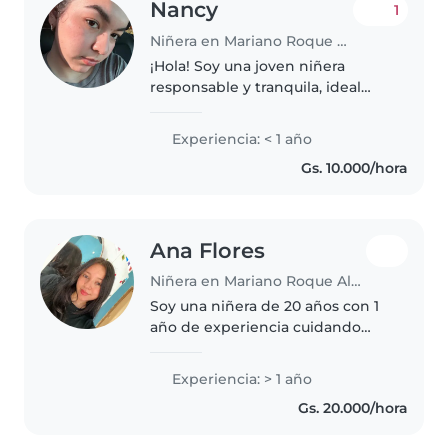
Nancy
1
Niñera en Mariano Roque Alonso
¡Hola! Soy una joven niñera
responsable y tranquila, ideal
para cuidar bebés, niños
pequeños y preescolares.
Experiencia: < 1 año
Aunque soy nueva en esto,
Gs. 10.000/hora
tengo muchas ganas de
aprender y brindar una..
Ana Flores
Niñera en Mariano Roque Alonso
Soy una niñera de 20 años con 1
año de experiencia cuidando
niños de todas las edades, desde
bebés hasta niños de primaria.
Experiencia: > 1 año
Aunque no tengo certificación
Gs. 20.000/hora
de primeros auxilios, soy..