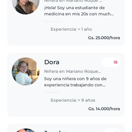
Niñera en Mariano Roque Alonso
¡Hola! Soy una estudiante de
medicina en mis 20s con mucha
energía y amor por los niños.
Aunque soy nueva en el cuidado
Experiencia: < 1 año
de niños, tengo experiencia
Gs. 25.000/hora
trabajando con niños en edad
preescolar,..
Dora
18
Niñera en Mariano Roque Alonso
Soy una niñera con 9 años de
experiencia trabajando con
bebés, niños pequeños y
preescolares. Soy una persona
Experiencia: > 9 años
responsable, empática y
Gs. 14.000/hora
paciente. Puedo ayudar con el
dibujo, la lectura..