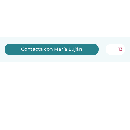
Contacta con María Luján
13
Español
Cómo funciona
Ayuda
Términos y Privacidad