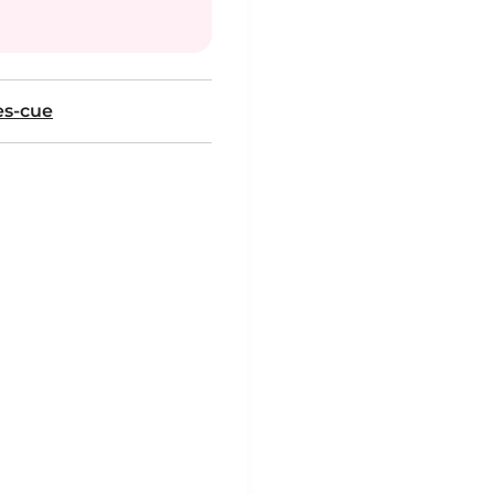
es-cue