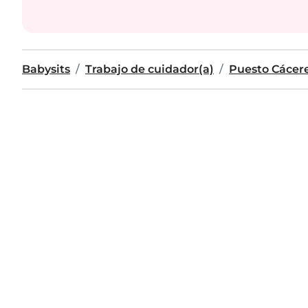
Babysits
Trabajo de cuidador(a)
Puesto Cácer