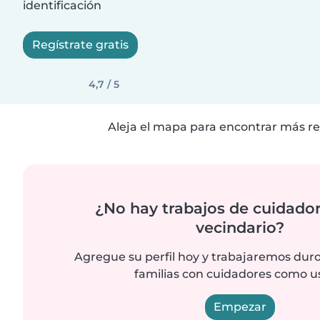
identificación
Regístrate gratis
4,7 / 5
Aleja el mapa para encontrar más re
¿No hay trabajos de cuidador
vecindario?
Agregue su perfil hoy y trabajaremos dur
familias con cuidadores como u
Empezar