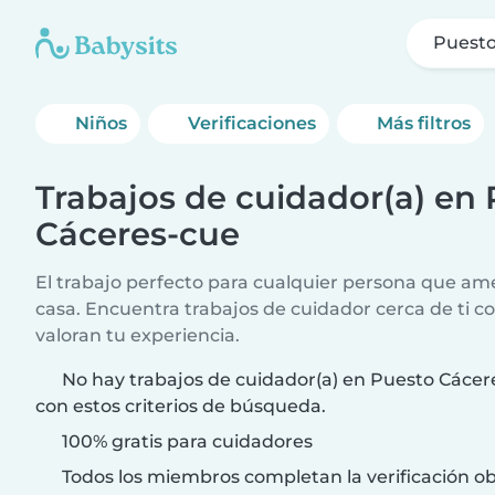
Puesto
Niños
Verificaciones
Más filtros
Trabajos de cuidador(a) en
Cáceres-cue
El trabajo perfecto para cualquier persona que am
casa. Encuentra trabajos de cuidador cerca de ti co
valoran tu experiencia.
No hay trabajos de cuidador(a) en Puesto Cácer
con estos criterios de búsqueda.
100% gratis para cuidadores
Todos los miembros completan la verificación ob