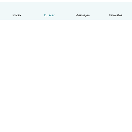
Inicio
Buscar
Mensajes
Favoritos
Español
Cómo funciona
Ayuda
Términos y Privacidad
Precios
Datos de la empresa
Babysits para Empresas
Normas de la comunidad
© Babysits B.V.