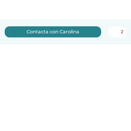
Contacta con Carolina
2
Español
Cómo funciona
Ayuda
Términos y Privacidad
Precios
Datos de la empresa
Babysits para Empresas
Normas de la comunidad