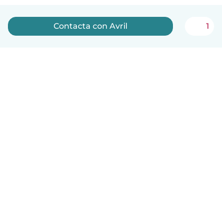
Contacta con Avril
1
Español
Cómo funciona
Ayuda
Términos y Privacidad
Precios
Datos de la empresa
Babysits para Empresas
Normas de la comunidad