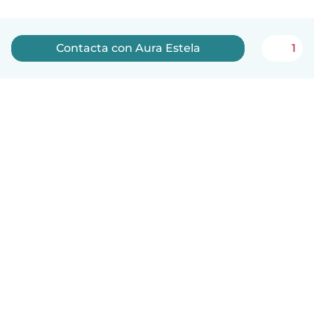
Contacta con Aura Estela
1
Español
Cómo funciona
Ayuda
Términos y Privacidad
Precios
Datos de la empresa
Babysits para Empresas
Normas de la comunidad