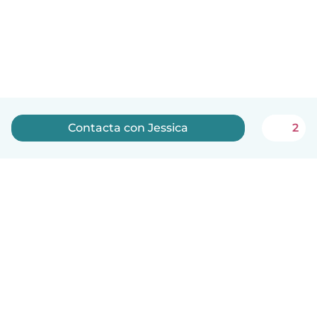
Contacta con Jessica
2
Español
Cómo funciona
Ayuda
Términos y Privacidad