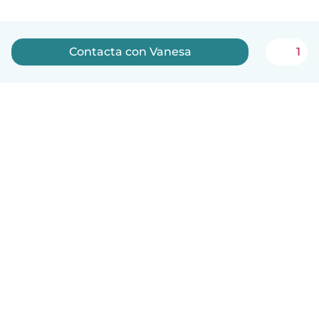
Contacta con Vanesa
1
Español
Cómo funciona
Ayuda
Términos y Privacidad
Precios
Datos de la empresa
Babysits para Empresas
Normas de la comunidad