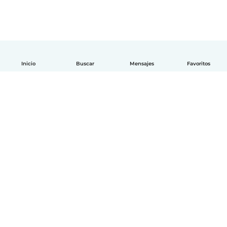
Inicio
Buscar
Mensajes
Favoritos
Español
Cómo funciona
Ayuda
Términos y Privacidad
Precios
Datos de la empresa
Babysits para Empresas
Normas de la comunidad