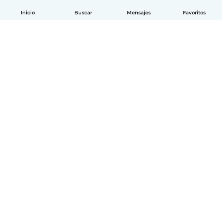
Inicio
Buscar
Mensajes
Favoritos
Español
Cómo funciona
Ayuda
Términos y Privacidad
Precios
Datos de la empresa
Babysits para Empresas
Normas de la comunidad
© Babysits B.V.