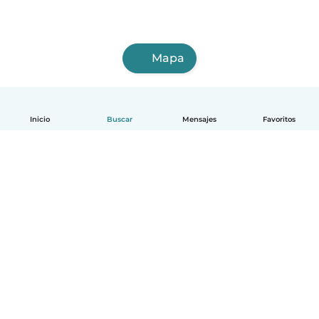
Mapa
Inicio
Buscar
Mensajes
Favoritos
Español
Cómo funciona
Ayuda
Términos y Privacidad
Precios
Datos de la empresa
Babysits para Empresas
Normas de la comunidad