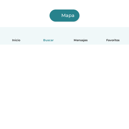
Mapa
Inicio
Buscar
Mensajes
Favoritos
Español
Cómo funciona
Ayuda
Términos y Privacidad
Precios
Datos de la empresa
Babysits para Empresas
Normas de la comunidad