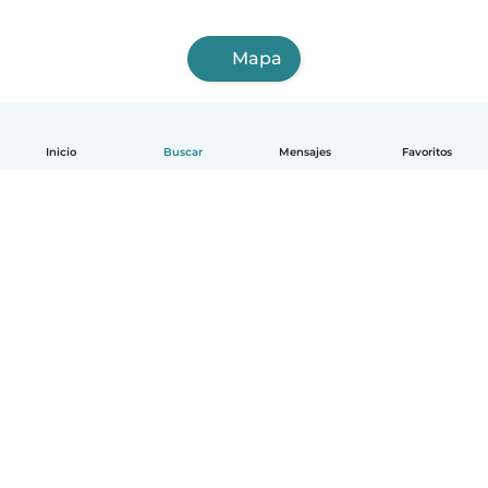
Mapa
Inicio
Buscar
Mensajes
Favoritos
Español
Cómo funciona
Ayuda
Términos y Privacidad
Precios
Datos de la empresa
Babysits para Empresas
Normas de la comunidad