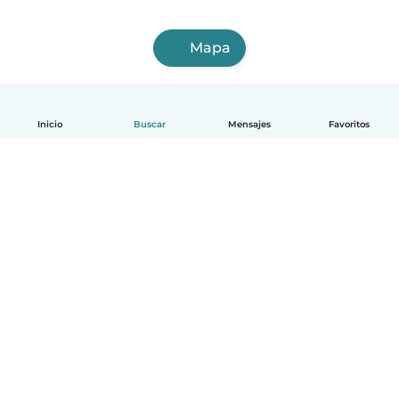
Mapa
Inicio
Buscar
Mensajes
Favoritos
Español
Cómo funciona
Ayuda
Términos y Privacidad
Precios
Datos de la empresa
Babysits para Empresas
Normas de la comunidad