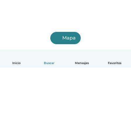
Mapa
Inicio
Buscar
Mensajes
Favoritos
Español
Cómo funciona
Ayuda
Términos y Privacidad
Precios
Datos de la empresa