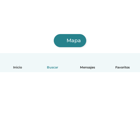
Mapa
Inicio
Buscar
Mensajes
Favoritos
Español
Cómo funciona
Ayuda
Términos y Privacidad
Precios
Datos de la empresa