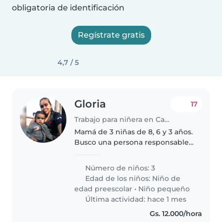
obligatoria de identificación
Regístrate gratis
4,7 / 5
Gloria
17
Trabajo para niñera en Capiatá
Mamá de 3 niñas de 8, 6 y 3 años.
Busco una persona responsable
que le guste estar con criaturas
solo pido que se les cuide nada
Número de niños: 3
de tareas del hogar.
Edad de los niños:
Niño de
edad preescolar
•
Niño pequeño
Última actividad: hace 1 mes
Gs. 12.000/hora