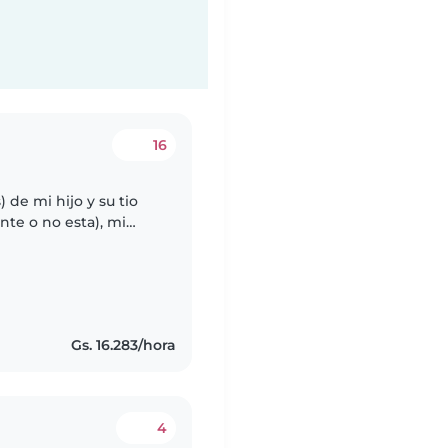
16
 de mi hijo y su tio
nte o no esta), mi
energetico y le
Gs. 16.283/hora
4