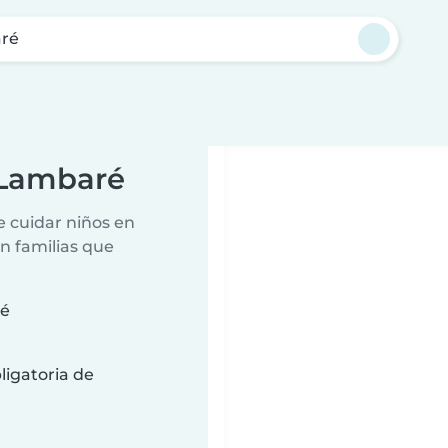
ré
 Lambaré
e cuidar niños en
n familias que
ré
ligatoria de