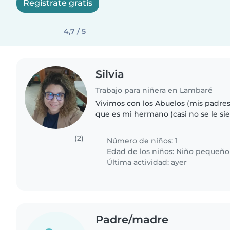
Regístrate gratis
4,7 / 5
Silvia
Trabajo para niñera en Lambaré
Vivimos con los Abuelos (mis padres)
que es mi hermano (casi no se le sie
bebe de 1 año, 7 meses ya, es super 
encanta jugar, les..
(2)
Número de niños: 1
Edad de los niños:
Niño pequeño
Última actividad: ayer
Padre/madre