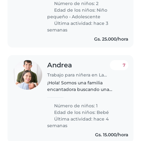
adolescente. Debe ser cariñosa,
Número de niños: 2
responsable y sentirse cómoda
Edad de los niños:
Niño
con mascotas. ¡Contáctanos
pequeño
•
Adolescente
para..
Última actividad: hace 3
semanas
Gs. 25.000/hora
Andrea
7
Trabajo para niñera en Lambaré
¡Hola! Somos una familia
encantadora buscando una
niñera responsable para cuidar a
nuestro bebé, que es hablador,
Número de niños: 1
calmado y muy cariñoso.
Edad de los niños:
Bebé
Necesitamos a alguien cómodo
Última actividad: hace 4
con mascotas,..
semanas
Gs. 15.000/hora