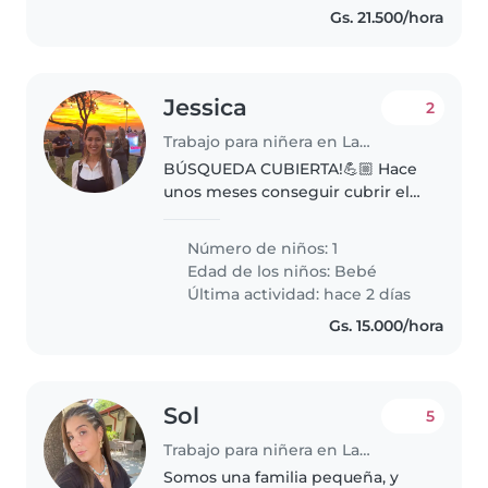
Gs. 21.500/hora
Jessica
2
Trabajo para niñera en Lambaré
BÚSQUEDA CUBIERTA!💪🏼 Hace
unos meses conseguir cubrir el
puesto, ya tenemos persona que
nos ayuda! 🙌🏽😊 Muchas gracias
Número de niños: 1
por tu interés! Estamos
Edad de los niños:
Bebé
buscando una niñera cariñosa y
Última actividad: hace 2 días
responsable..
Gs. 15.000/hora
Sol
5
Trabajo para niñera en Lambaré
Somos una familia pequeña, y