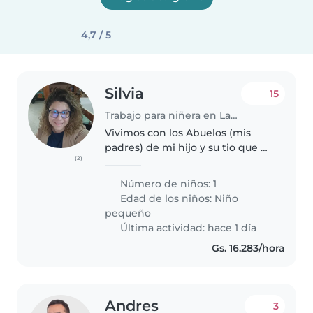
4,7 / 5
Silvia
15
Trabajo para niñera en Lambaré
Vivimos con los Abuelos (mis
padres) de mi hijo y su tio que es
(2)
mi hermano (casi no se le siente
o no esta), mi bebe de 1 año, 7
Número de niños: 1
meses ya, es super energetico y
Edad de los niños:
Niño
le encanta jugar, les..
pequeño
Última actividad: hace 1 día
Gs. 16.283/hora
Andres
3