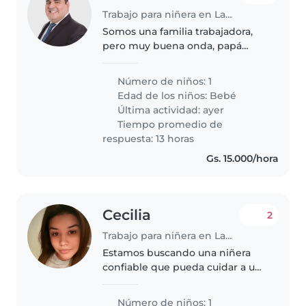
Trabajo para niñera en Lambaré
Somos una familia trabajadora,
pero muy buena onda, papá
hace homenaje office y mamá
hace oficina, cerca de la casa.
Número de niños: 1
Edad de los niños:
Bebé
Última actividad: ayer
Tiempo promedio de
respuesta: 13 horas
Gs. 15.000/hora
Cecilia
2
Trabajo para niñera en Lambaré
Estamos buscando una niñera
confiable que pueda cuidar a una
bebé de 2 años, hacer las tareas
de limpieza
Número de niños: 1