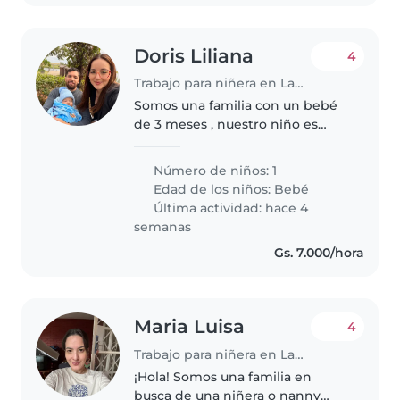
Doris Liliana
4
Trabajo para niñera en Lambaré
Somos una familia con un bebé
de 3 meses , nuestro niño es
muy mimado y cariñoso, muy
fácil de detectar sus momentos
Número de niños: 1
de sueño (descanso), toma leche
Edad de los niños:
Bebé
materna por lo que se manejará..
Última actividad: hace 4
semanas
Gs. 7.000/hora
Maria Luisa
4
Trabajo para niñera en Lambaré
¡Hola! Somos una familia en
busca de una niñera o nanny