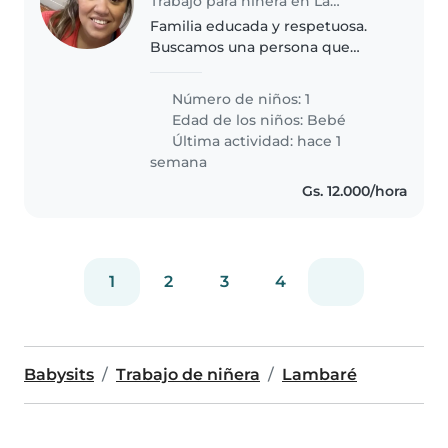
Trabajo para niñera en Lambaré
Familia educada y respetuosa.
Buscamos una persona que
pueda ser parte de nuestra
familia para cuidar a nuestro
Número de niños: 1
mejor regalo.Amigable en todo
Edad de los niños:
Bebé
sentido.Buena predisposición
Última actividad: hace 1
para siempre..
semana
Gs. 12.000/hora
1
2
3
4
Babysits
Trabajo de niñera
Lambaré