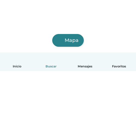
Mapa
Inicio
Buscar
Mensajes
Favoritos
Español
Cómo funciona
Ayuda
Términos y Privacidad
Precios
Datos de la empresa