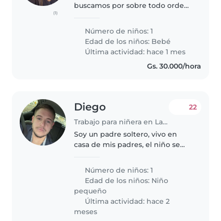
buscamos por sobre todo orden
(1)
limpieza y mucho amor para mi
niña
Número de niños: 1
Edad de los niños:
Bebé
Última actividad: hace 1 mes
Gs. 30.000/hora
Diego
22
Trabajo para niñera en Lambaré
Soy un padre soltero, vivo en
casa de mis padres, el niño se
queda conmigo los fines de
semana y por la tarde noche es
Número de niños: 1
donde ya necesito una pequeña
Edad de los niños:
Niño
ayuda extra con el. Todo estaría..
pequeño
Última actividad: hace 2
meses