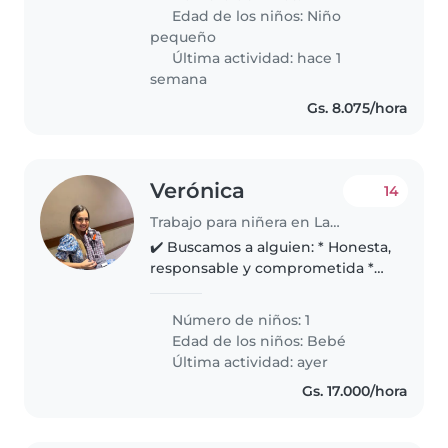
Edad de los niños:
Niño
pequeño
Última actividad: hace 1
semana
Gs. 8.075/hora
Verónica
14
Trabajo para niñera en Lambaré
✔️ Buscamos a alguien: * Honesta,
responsable y comprometida *
Con experiencia comprobable
en cuidado de bebés * Que
Número de niños: 1
busque estabilidad laboral y
Edad de los niños:
Bebé
continuidad * Con buena
Última actividad: ayer
disposición..
Gs. 17.000/hora