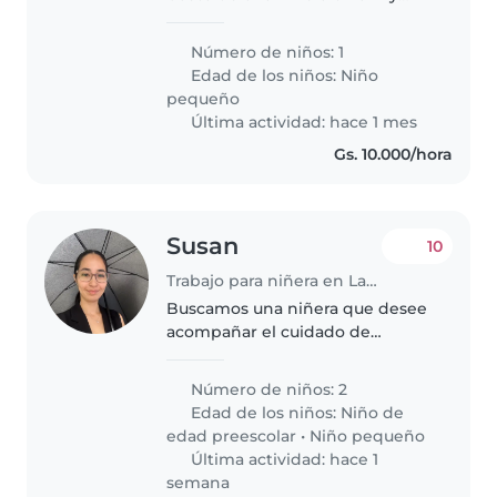
para nuestro niño/a de 2 años,
que es curioso/a, energético/a y
Número de niños: 1
muy juguetón/a. Buscamos a
Edad de los niños:
Niño
alguien que se sienta cómodo/a
pequeño
cocinando..
Última actividad: hace 1 mes
Gs. 10.000/hora
Susan
10
Trabajo para niñera en Lambaré
Buscamos una niñera que desee
acompañar el cuidado de
nuestros niños. Tenemos 2 hijos (
1 niño de 5 años próximo a
Número de niños: 2
cumplir 6 y una niña de 1 año y
Edad de los niños:
Niño de
medio próximo a cumplir 2 ),
edad preescolar
•
Niño pequeño
además..
Última actividad: hace 1
semana