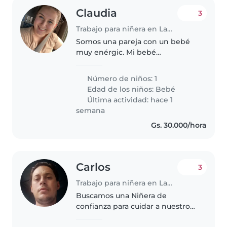
Claudia
3
Trabajo para niñera en Lambaré
Somos una pareja con un bebé
muy enérgic. Mi bebé
generalmente se queda con su
abuela. Es un bebé amoroso y
Número de niños: 1
súper hiperactivo
Edad de los niños:
Bebé
Última actividad: hace 1
semana
Gs. 30.000/hora
Carlos
3
Trabajo para niñera en Lambaré
Buscamos una Niñera de
confianza para cuidar a nuestros
dos hijos: un niño pequeño y un