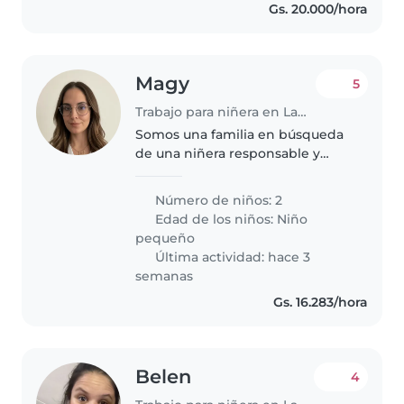
Gs. 20.000/hora
Magy
5
Trabajo para niñera en Lambaré
Somos una familia en búsqueda
de una niñera responsable y
cariñosa para nuestros dos niñas
mellizas de 2 años 9 meses,
Número de niños: 2
Nuestras hijas son inteligentes,
Edad de los niños:
Niño
comunicativos y muy activos,..
pequeño
Última actividad: hace 3
semanas
Gs. 16.283/hora
Belen
4