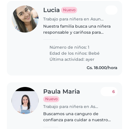
Lucia
Nuevo
Trabajo para niñera en Asunción
Nuestra familia busca una niñera
responsable y cariñosa para
cuidar a nuestro bebe de casi 8
meses. Ideal alguien que disfrute
Número de niños: 1
jugar y acompañar a bebés
Edad de los niños:
Bebé
curiosos. Preferible que se..
Última actividad: ayer
Gs. 18.000/hora
Paula Maria
6
Nuevo
Trabajo para niñera en Asunción
Buscamos una canguro de
confianza para cuidar a nuestros
dos pequeños, un bebé y un