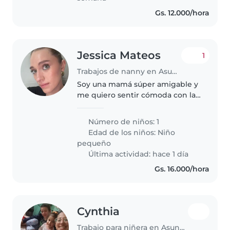
Gs. 12.000/hora
Jessica Mateos
1
Trabajos de nanny en Asunción
Soy una mamá súper amigable y
me quiero sentir cómoda con la
persona que vive con nosotros.
Al final, será un integrante más
Número de niños: 1
de la familia. Busco una persona
Edad de los niños:
Niño
que pueda cuidar y ayudar..
pequeño
Última actividad: hace 1 día
Gs. 16.000/hora
Cynthia
Trabajo para niñera en Asunción