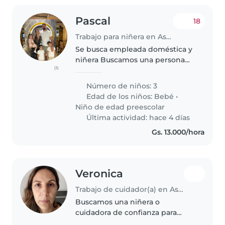
Pascal
18
Trabajo para niñera en Asunción
Se busca empleada doméstica y
niñera Buscamos una persona
(1)
responsable, cálida y de
confianza para ayudarnos con la
Número de niños: 3
limpieza del hogar, lavado de
Edad de los niños:
Bebé
•
ropa, cocina y apoyo con
Niño de edad preescolar
nuestros..
Última actividad: hace 4 días
Gs. 13.000/hora
Veronica
Trabajo de cuidador(a) en Asunción
Buscamos una niñera o
cuidadora de confianza para
nuestras dos hijas en edad