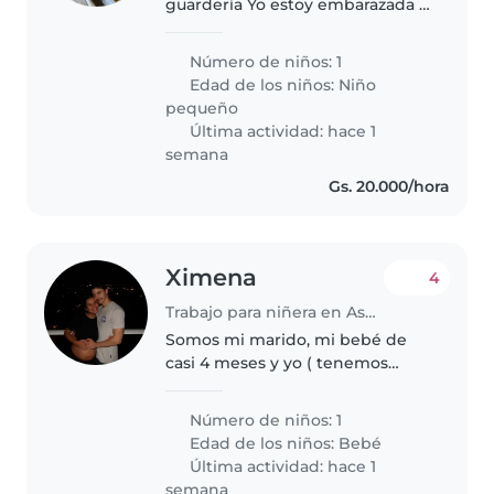
guardería Yo estoy embarazada y
viene en diciembre Voy a
necesitar más apoyo con el baby
Número de niños: 1
Edad de los niños:
Niño
pequeño
Última actividad: hace 1
semana
Gs. 20.000/hora
Ximena
4
Trabajo para niñera en Asunción
Somos mi marido, mi bebé de
casi 4 meses y yo ( tenemos
también una gatita). Yo me
quedo todo el día en la casa
Número de niños: 1
porque trabajo de manera
Edad de los niños:
Bebé
remota, mi marido hace oficina.
Última actividad: hace 1
Estamos buscando..
semana