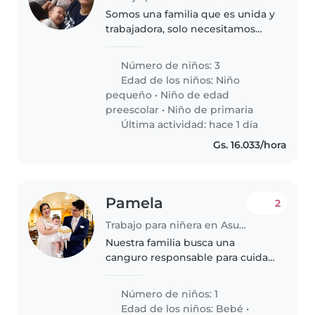
Somos una familia que es unida y
trabajadora, solo necesitamos
una ayuda extra con los niños
Número de niños: 3
Edad de los niños:
Niño
pequeño
•
Niño de edad
preescolar
•
Niño de primaria
Última actividad: hace 1 día
Gs. 16.033/hora
Pamela
2
Trabajo para niñera en Asunción
Nuestra familia busca una
canguro responsable para cuidar
a nuestro bebé de 1 año.
Preferimos que sea cariñosa,
Número de niños: 1
paciente y que se sienta cómoda
Edad de los niños:
Bebé
•