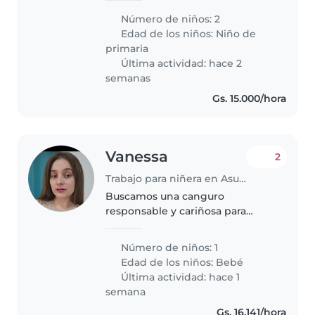
escolar. Necesitamos apoyo con
Número de niños: 2
las tareas y alguien que disfrute
Edad de los niños:
Niño de
de juegos creativos y momentos
primaria
dulces...
Última actividad: hace 2
semanas
Gs. 15.000/hora
Vanessa
2
Trabajo para niñera en Asunción
Buscamos una canguro
responsable y cariñosa para
nuestro pequeño, un bebé
juguetón y lleno de energía.
Número de niños: 1
Necesitamos alguien con
Edad de los niños:
Bebé
experiencia y cómodo con
Última actividad: hace 1
mascotas y tareas del hogar...
semana
Gs. 16.141/hora