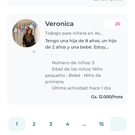
Veronica
20
Trabajo para niñera en Asunción
Tengo una hija de 8 años, un hijo
de 2 años y una bebé. Estoy
(1)
buscando ayuda para los fines de
semana. Entrada: sábado 7 am
Número de niños: 3
Salida: lunes 7 am También
Edad de los niños:
Niño
tenemos 2 perros entonces
pequeño
•
Bebé
•
Niño de
buscamos..
primaria
Última actividad: hace 1 día
Gs. 12.000/hora
1
2
3
4
...
15