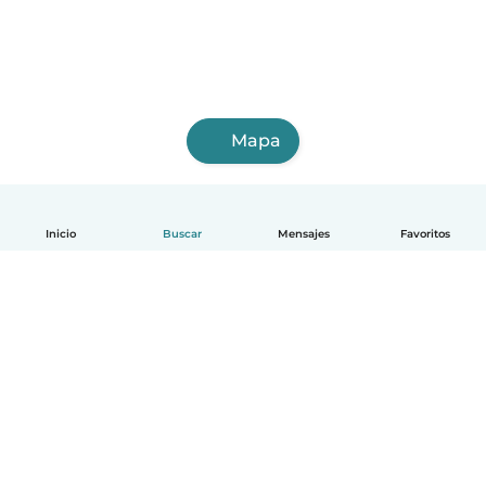
Mapa
Inicio
Buscar
Mensajes
Favoritos
Español
Cómo funciona
Ayuda
Términos y Privacidad
Precios
Datos de la empresa