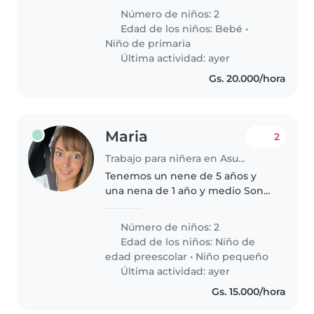
niño de primaria. Ideal que
Número de niños: 2
disfrute con labores del hogar y
Edad de los niños:
Bebé
•
tenga experiencia con niños
Niño de primaria
tranquilos..
Última actividad: ayer
Gs. 20.000/hora
Maria
2
Trabajo para niñera en Asunción
Tenemos un nene de 5 años y
una nena de 1 año y medio Son
muy buenos, les gusta jugar, ir al
parque y acompañarnos a
Número de niños: 2
nuestras actividades Estamos
Edad de los niños:
Niño de
buscando alguien que nos ayude
edad preescolar
•
Niño pequeño
con..
Última actividad: ayer
Gs. 15.000/hora