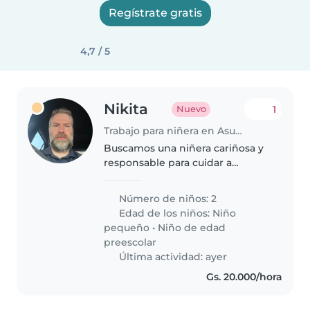
Regístrate gratis
4,7 / 5
Nikita
1
Nuevo
Trabajo para niñera en Asunción
Buscamos una niñera cariñosa y
responsable para cuidar a
nuestros dos pequeños, un niña
de 3 años y un niño de 5 años.
Número de niños: 2
Necesitamos alguien que se
Edad de los niños:
Niño
sienta cómodo con mascotas y
pequeño
•
Niño de edad
pueda..
preescolar
Última actividad: ayer
Gs. 20.000/hora