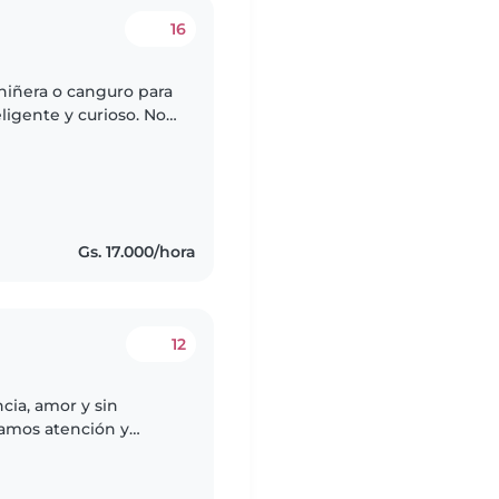
16
niñera o canguro para
eligente y curioso. Nos
ascotas y que nos
Gs. 17.000/hora
12
cia, amor y sin
damos atención y
enga tranquila