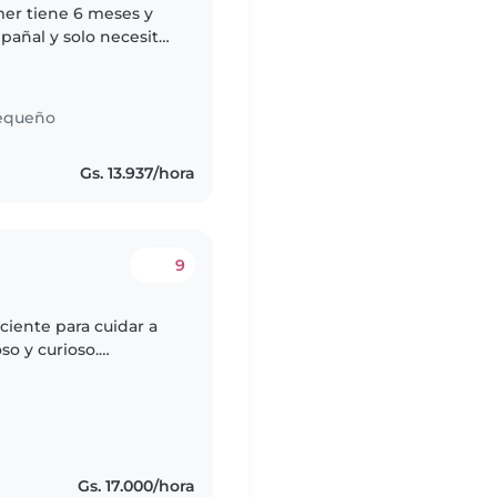
er tiene 6 meses y
 pañal y solo necesitó
equeño
Gs. 13.937/hora
9
ciente para cuidar a
o y curioso.
 cómodo con mascotas
s
Gs. 17.000/hora