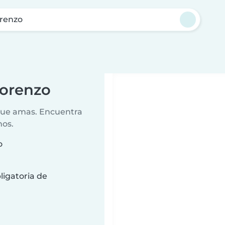
renzo
Lorenzo
 que amas. Encuentra
nos.
o
ligatoria de