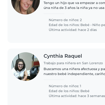
Tengo un hijo que va empezar a com
úna niña de 3 años la niña ya no usa
que los cuide y cocine en la casa
Número de niños: 2
Edad de los niños:
Bebé
•
Niño p
Última actividad: hace 2 días
Cynthia Raquel
Trabajo para niñera en San Lorenzo
Buscamos una niñera afectuosa y pa
nuestro bebé independiente, cariños
Necesitamos alguien que se sienta
y pueda preparar comidas..
Número de niños: 1
Edad de los niños:
Bebé
Última actividad: hace 3 semana