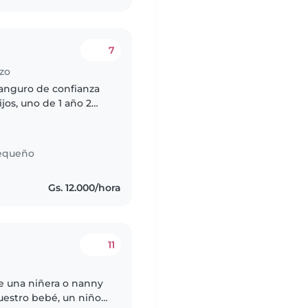
7
nzo
canguro de confianza
jos, uno de 1 año 2
s 11:30 Necesitamos una
equeño
Gs. 12.000/hora
11
de una niñera o nanny
estro bebé, un niño/a