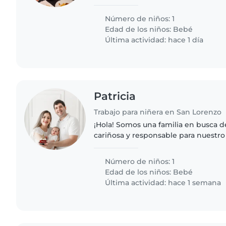
lleno/a de energía, muy curioso/a y 
con mascotas,..
Número de niños: 1
Edad de los niños:
Bebé
Última actividad: hace 1 día
Patricia
Trabajo para niñera en San Lorenzo
¡Hola! Somos una familia en busca 
cariñosa y responsable para nuestr
calmado. Necesitamos alguien cómo
labores relacionadas al bebé...
Número de niños: 1
Edad de los niños:
Bebé
Última actividad: hace 1 semana