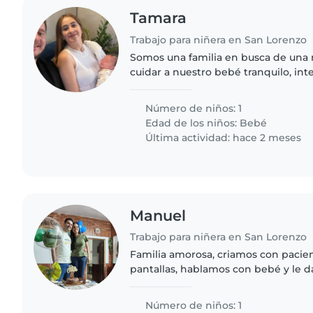
Tamara
Trabajo para niñera en San Lorenzo
Somos una familia en busca de una 
cuidar a nuestro bebé tranquilo, int
encantaría alguien cómodo/a con m
pueda ayudar..
Número de niños: 1
Edad de los niños:
Bebé
Última actividad: hace 2 meses
Manuel
Trabajo para niñera en San Lorenzo
Familia amorosa, criamos con pacien
pantallas, hablamos con bebé y le 
varías actividades para que se mant
mientras mamá trabaja y pueda..
Número de niños: 1