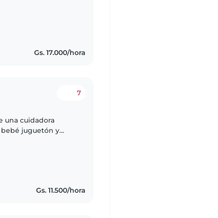
hablador/a. Vivimos
Gs. 17.000/hora
7
de una cuidadora
o bebé juguetón y
da con realizar
Gs. 11.500/hora