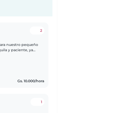
2
para nuestro pequeño
uila y paciente, ya
activo. Preferimos que
Gs. 10.000/hora
1