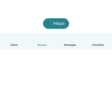
Mapa
Inicio
Buscar
Mensajes
Favoritos
Español
Cómo funciona
Ayuda
Términos y Privacidad
Precios
Datos de la empresa
Babysits para Empresas
Normas de la comunidad