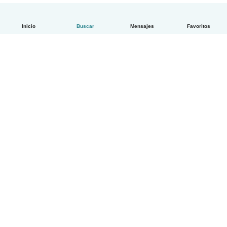
Inicio
Buscar
Mensajes
Favoritos
Español
Cómo funciona
Ayuda
Términos y Privacidad
Precios
Datos de la empresa
Babysits para Empresas
Normas de la comunidad
© Babysits B.V.