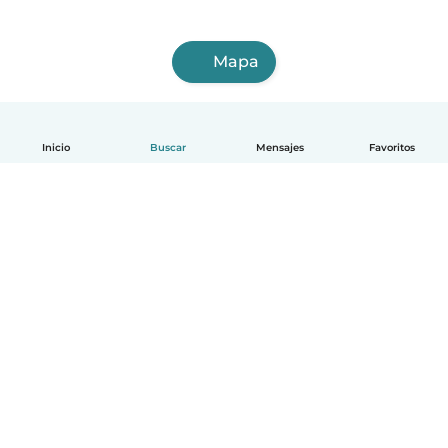
Mapa
Inicio
Buscar
Mensajes
Favoritos
Español
Cómo funciona
Ayuda
Términos y Privacidad
Precios
Datos de la empresa
Babysits para Empresas
Normas de la comunidad