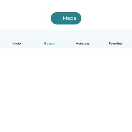
Mapa
Inicio
Buscar
Mensajes
Favoritos
Español
Cómo funciona
Ayuda
Términos y Privacidad
Precios
Datos de la empresa
Babysits para Empresas
Normas de la comunidad