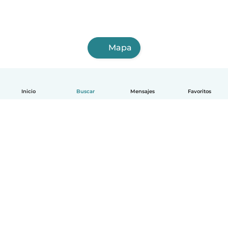
Mapa
Inicio
Buscar
Mensajes
Favoritos
Español
Cómo funciona
Ayuda
Términos y Privacidad
Precios
Datos de la empresa
Babysits para Empresas
Normas de la comunidad