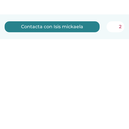
Contacta con Isis mickaela
2
Español
Cómo funciona
Ayuda
Términos y Privacidad
Precios
Datos de la empresa
Babysits para Empresas
Normas de la comunidad