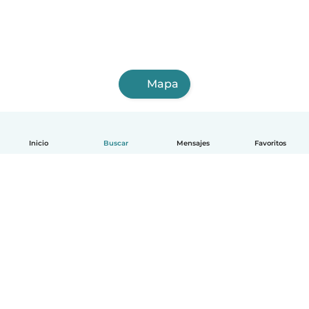
Mapa
Inicio
Buscar
Mensajes
Favoritos
Español
Cómo funciona
Ayuda
Términos y Privacidad
Precios
Datos de la empresa