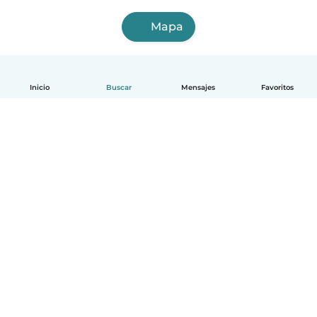
Mapa
Inicio
Buscar
Mensajes
Favoritos
Español
Cómo funciona
Ayuda
Términos y Privacidad
Precios
Datos de la empresa
Babysits para Empresas
Normas de la comunidad