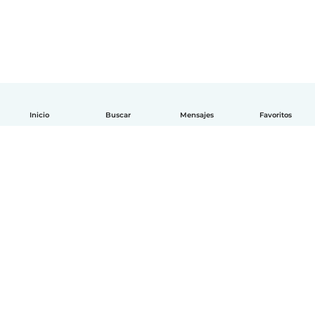
Inicio
Buscar
Mensajes
Favoritos
Español
Cómo funciona
Ayuda
Términos y Privacidad
Precios
Datos de la empresa