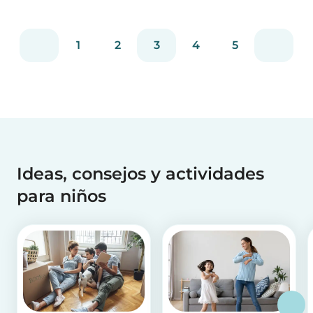
útil comenza...
1
2
3
4
5
Ideas, consejos y actividades
para niños