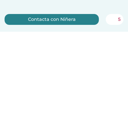
Contacta con Niñera
5
Regístrate ahora
Español
Cómo funciona
Ayuda
Términos y Privacidad