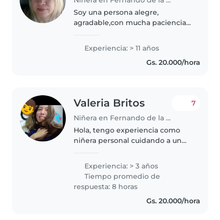
Soy una persona alegre,
agradable,con mucha paciencia
,amorosa,muy educada,amo el
orden y la limpieza,me encanta
Experiencia: > 11 años
jugar con los niños, responsable
Gs. 20.000/hora
y puntual.
Valeria Britos
7
Niñera en Fernando de la Mora
Hola, tengo experiencia como
niñera personal cuidando a un
niño pequeño, y también trabajé
como profesora en una escuela,
Experiencia: > 3 años
desempeñándome en niveles
Tiempo promedio de
desde maternal hasta primaria.
respuesta: 8 horas
Actualmente..
Gs. 20.000/hora