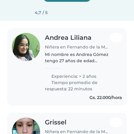
4,7 / 5
Andrea Liliana
Niñera en Fernando de la Mora
Mi nombre es Andrea Gómez
tengo 27 años de edad
paraguaya Estoy estudiando
farmacia actualmente Aparte de
Experiencia: > 2 años
eso estoy en la estación de
Tiempo promedio de
bomberos Soy una chica que
respuesta: 22 minutos
busca un lugar en donde..
Gs. 22.000/hora
Grissel
Niñera en Fernando de la Mora