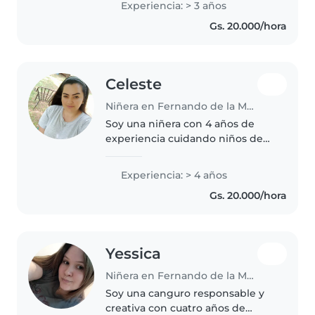
Experiencia: > 3 años
responsabilidades eran:
Gs. 20.000/hora
preparación para escuela, apoyo
en tareas, hacer dormir,..
Celeste
Niñera en Fernando de la Mora
Soy una niñera con 4 años de
experiencia cuidando niños de
diferentes edades, especializada
en apoyo a niños con autismo y
Experiencia: > 4 años
trastornos del lenguaje. Me
Gs. 20.000/hora
encanta leer, la música y los..
Yessica
Niñera en Fernando de la Mora
Soy una canguro responsable y
creativa con cuatro años de