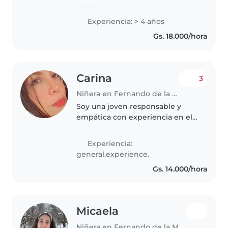
experiencia cuidando a niños
pequeños. Me encanta leerles
Experiencia: > 4 años
cuentos y realizar tareas del
Gs. 18.000/hora
hogar si es necesario. Vivo en la..
Carina
3
Niñera en Fernando de la Mora
Soy una joven responsable y
empática con experiencia en el
cuidado de niños de todas las
edades. Me encanta dibujar, leer
Experiencia:
cuentos y jugar con los más
general.experience.
pequeños. Estoy cómoda
Gs. 14.000/hora
ayudando..
Micaela
Niñera en Fernando de la Mora