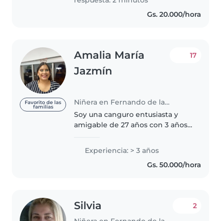
Como..
Gs. 20.000/hora
Amalia María
17
Jazmín
Niñera en Fernando de la Mora
Favorito de las
familias
Soy una canguro entusiasta y
amigable de 27 años con 3 años
de experiencia cuidando niños
de todas las edades, desde
Experiencia: > 3 años
bebés hasta adolescentes. Estoy
Gs. 50.000/hora
muy cómoda trabajando con
niños..
Silvia
2
Niñera en Fernando de la Mora