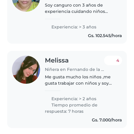
Soy canguro con 3 años de
experiencia cuidando niños
pequeños. Me encanta leerles
cuentos y cocinar comidas
Experiencia: > 3 años
sencillas para ellos. Vivo cerca y
Gs. 102.545/hora
no tengo coche, pero puedo
desplazarme..
Melissa
4
Niñera en Fernando de la Mora
Me gusta mucho los niños ,me
gusta trabajar con niños y soy
maestra integradora para un niño
con TEA en el año 2025 trabajé
Experiencia: > 2 años
como maestra auxiliar en el nivel
Tiempo promedio de
inicial por 1 año completo
respuesta: 7 horas
Gs. 7.000/hora