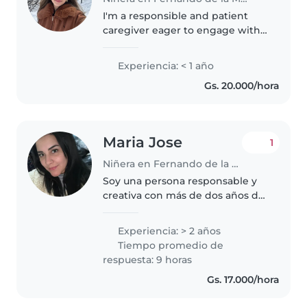
I'm a responsible and patient
caregiver eager to engage with
toddlers and preschoolers
through fun activities like
Experiencia: < 1 año
crafting and music. Fluent in
Gs. 20.000/hora
English and Spanish, I'm happy
to assist..
Maria Jose
1
Niñera en Fernando de la Mora
Soy una persona responsable y
creativa con más de dos años de
experiencia cuidando niños de
todas las edades. Me encanta
Experiencia: > 2 años
dibujar, hacer manualidades y
Tiempo promedio de
escuchar música. Estoy
respuesta: 9 horas
acostumbrada..
Gs. 17.000/hora