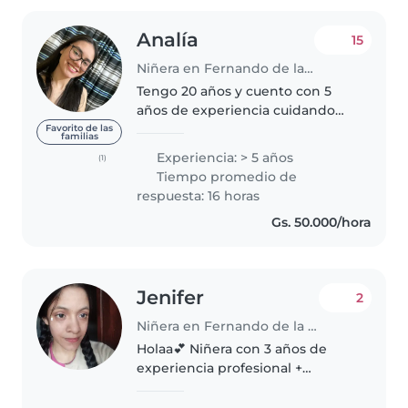
Analía
15
Niñera en Fernando de la Mora
Tengo 20 años y cuento con 5
años de experiencia cuidando
niños de todas las edades, desde
Favorito de las
familias
bebés hasta adolescentes. Soy
Experiencia: > 5 años
(1)
una persona responsable,
Tiempo promedio de
amigable y habladora, y me
respuesta: 16 horas
encanta..
Gs. 50.000/hora
Jenifer
2
Niñera en Fernando de la Mora
Holaa💕 Niñera con 3 años de
experiencia profesional +
cuidado familiar de dos niños de
edad escolar. Mis