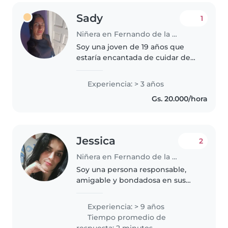
Sady
1
Niñera en Fernando de la Mora
Soy una joven de 19 años que
estaría encantada de cuidar de
sus hijos, soy una persona
responsable, amigable y muy
Experiencia: > 3 años
paciente. Me siento cómoda
Gs. 20.000/hora
trabajando con bebés y niños
pequeños,..
Jessica
2
Niñera en Fernando de la Mora
Soy una persona responsable,
amigable y bondadosa en sus
30s con 8 años de experiencia
cuidando niños en edad
Experiencia: > 9 años
preescolar. Me encanta jugar y
Tiempo promedio de
ayudar con las labores del hogar.
respuesta: 2 minutos