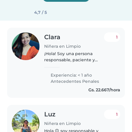
4,7 / 5
Clara
1
Niñera en Limpio
¡Hola! Soy una persona
responsable, paciente y
amigable en sus 20s, con
formación en Nutrición y Auxiliar
Experiencia: < 1 año
de Enfermería. Tengo
Antecedentes Penales
experiencia con niños de todas
Gs. 22.667/hora
las edades y estoy certificada..
Luz
1
Niñera en Limpio
Hola 😊 soy responsable y