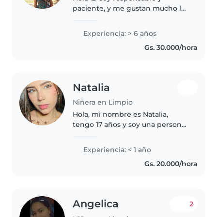
paciente, y me gustan mucho los
niños. Tengo experiencia
cuidando bebés y niños
Experiencia: > 6 años
pequeños. Vivo en Limpio y
Gs. 30.000/hora
estoy disponible para trabajar
por horas o tiempo..
Natalia
Niñera en Limpio
Hola, mi nombre es Natalia,
tengo 17 años y soy una persona
responsable, paciente y muy
comprometida con el cuidado
Experiencia: < 1 año
de los niños. Me caracterizo por
Gs. 20.000/hora
ser puntual, organizada y atenta..
Angelica
2