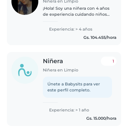
Niñera en Limpio
¡Hola! Soy una niñera con 4 años
de experiencia cuidando niños
de todas las edades. Me encanta
dibujar, hacer manualidades,
Experiencia: > 4 años
tocar música y jugar con los
Gs. 104.455/hora
niños. También estoy cómoda..
Niñera
1
Niñera en Limpio
Únete a Babysits para ver
este perfil completo.
Experiencia: > 1 año
Gs. 15.000/hora