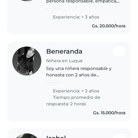
persona responsable, empática,
cariñosa, paciente y muy
amigable, me gusta trabajar con
Experiencia: > 3 años
niños y brindarles un ambiente
Gs. 20.000/hora
seguro y divertido. También
puedo..
Beneranda
Niñera en Luque
Soy una niñera responsable y
honesta con 2 años de
experiencia cuidando bebés,
niñitos, preescolares y escolares.
Experiencia: > 2 años
Me encanta dibujar, leer cuentos,
Tiempo promedio de
manualidades, música y juegos
respuesta: 2 horas
creativos...
Gs. 15.000/hora