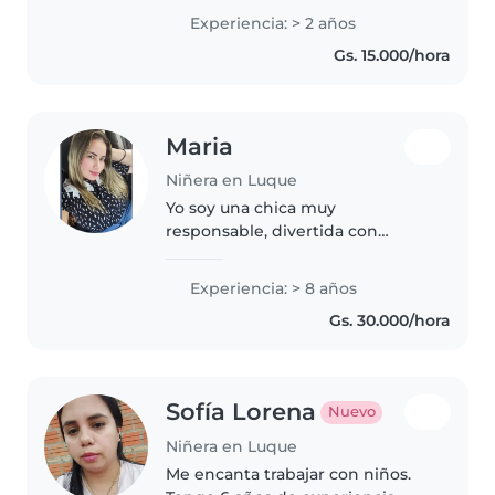
sus actividades y brindarles un
Experiencia: > 2 años
ambiente seguro y agradable.
Gs. 15.000/hora
Tengo buena disposición para
aprender,..
Maria
Niñera en Luque
Yo soy una chica muy
responsable, divertida con
muchas ganas de trabajar de
salir adelante Me gusta jugar con
Experiencia: > 8 años
los niños, pintar, leer, bailar
Gs. 30.000/hora
hacer cualquier cosa con tal de
que los..
Sofía Lorena
Nuevo
Niñera en Luque
Me encanta trabajar con niños.