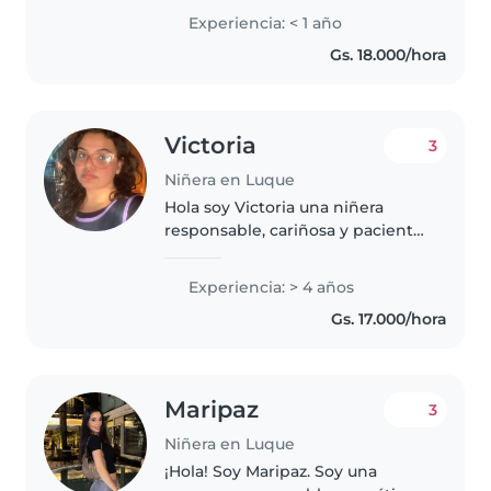
trabajo como limpiadora
Experiencia: < 1 año
doméstica. Soy responsable y
Gs. 18.000/hora
tengo muchas ganas de seguir
aprendiendo y superándome.”
Victoria
3
Niñera en Luque
Hola soy Victoria una niñera
responsable, cariñosa y paciente,
con 4 años de experiencia
cuidando bebés, niños pequeños
Experiencia: > 4 años
y preescolares. Actualmente
Gs. 17.000/hora
estoy en el tercer año de la
Licenciatura..
Maripaz
3
Niñera en Luque
¡Hola! Soy Maripaz. Soy una