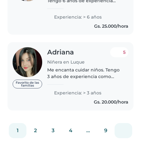
Tengo 6 años de experiencia
cuidando niños, principalmente
bebés y niños pequeños. ¡Estoy
Experiencia: > 6 años
deseando cuidar de tus hijos!
Gs. 25.000/hora
Puedes ponerte en contacto
conmigo..
Adriana
5
Niñera en Luque
Me encanta cuidar niños. Tengo
3 años de experiencia como
niñera, trabajando con bebés,
Favorito de las
familias
niños pequeños, preescolares y
Experiencia: > 3 años
de escuela primaria. Soy una
Gs. 20.000/hora
persona responsable, creativa y..
1
2
3
4
...
9