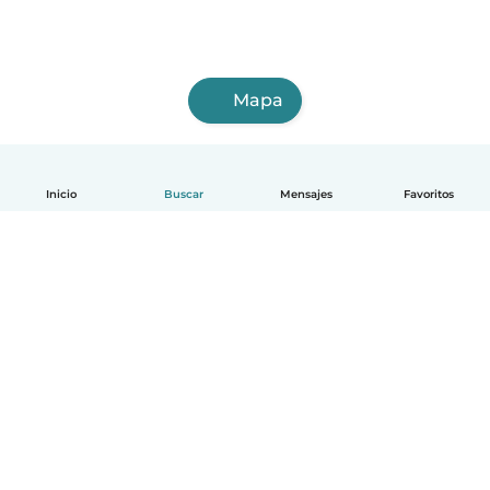
Mapa
Inicio
Buscar
Mensajes
Favoritos
Español
Cómo funciona
Ayuda
Términos y Privacidad
Precios
Datos de la empresa
Babysits para Empresas
Normas de la comunidad