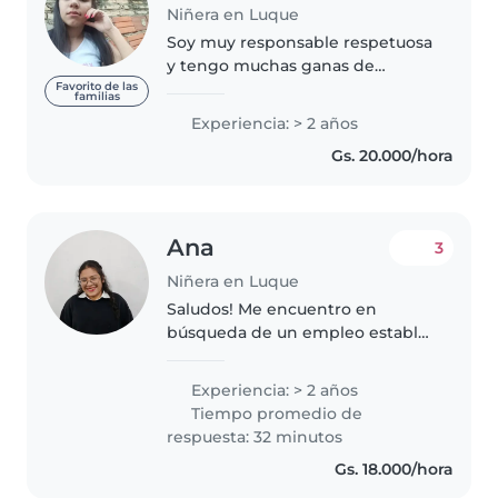
Niñera en Luque
Soy muy responsable respetuosa
y tengo muchas ganas de
trabajar por sobre todo. Me gusta
Favorito de las
familias
ser niñera y creo q tengo la
Experiencia: > 2 años
paciencia y agilidad que se
Gs. 20.000/hora
requiere para este trabajo.
Trabajo..
Ana
3
Niñera en Luque
Saludos! Me encuentro en
búsqueda de un empleo estable,
cuento con una extensa
experiencia en el cuidado
Experiencia: > 2 años
integral infantil, también con un
Tiempo promedio de
intercambio cultural como aupair
respuesta: 32 minutos
en Alemania..
Gs. 18.000/hora