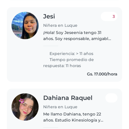
Jesi
3
Niñera en Luque
¡Hola! Soy Jeseenia tengo 31
años. Soy responsable, amigable
y empática, y me gusta pasar
tiempo con los niños, también
Experiencia: > 11 años
tengo un hijo de 11 años, me
Tiempo promedio de
encanta las mascotas también
respuesta: 11 horas
las..
Gs. 17.000/hora
Dahiana Raquel
Niñera en Luque
Me llamo Dahiana, tengo 22
años. Estudio Kinesiología y
Fisioterapia y actualmente