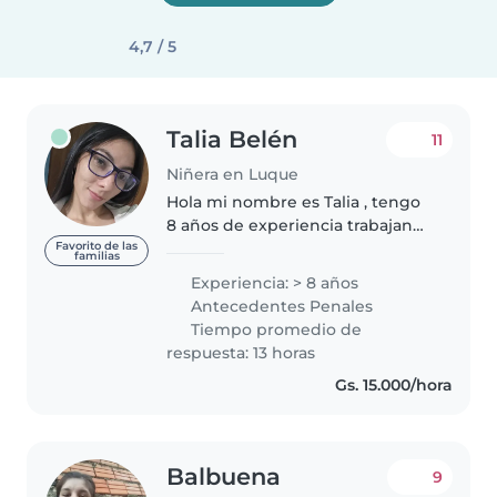
4,7 / 5
Talia Belén
11
Niñera en Luque
Hola mi nombre es Talia , tengo
8 años de experiencia trabajando
con niños de todas las edades,
Favorito de las
familias
desde bebés hasta escolares. Soy
Experiencia: > 8 años
una niñera creativa, paciente y
Antecedentes Penales
empática que disfruta..
Tiempo promedio de
respuesta: 13 horas
Gs. 15.000/hora
Balbuena
9