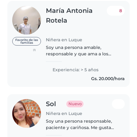
María Antonia
8
Rotela
Niñera en Luque
Favorito de las
familias
Soy una persona amable,
(1)
responsable y que ama a los
niños, no soy tan charlatana, me
gusta hacer sentir bien al niño
Experiencia: > 5 años
que se encuentre en mi cuidado,
Gs. 20.000/hora
no fumo, no tomo, soy del
interior..
Sol
Nuevo
Niñera en Luque
Soy una persona responsable,
paciente y cariñosa. Me gusta
cuidar niños, acompañarlos en