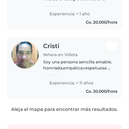
salud, con experiencia en cuidar
a niños de preescolar y primaria.
Experiencia: < 1 año
Tengo certificación en primeros
Gs. 20.000/hora
auxilios gracias al colegio,..
Cristi
Niñera en Villeta
Soy una persona sencilla amable,
honrrada,empatica.respetuosa y
muy educada.E trabajado con
flias respetuosas ,e cuidado a
Experiencia: > 11 años
bebes tambien.Tengo una flia mi
Gs. 20.000/hora
marido,una niña de13 y un..
Aleja el mapa para encontrar más resultados.