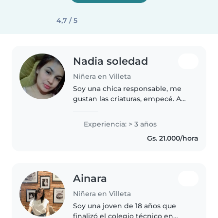
4,7 / 5
Nadia soledad
Niñera en Villeta
Soy una chica responsable, me
gustan las criaturas, empecé. A
cuidar criaturas desde los 15 años
soy muy educada y con una
Experiencia: > 3 años
grande ganas de trabajar y
Gs. 21.000/hora
aprender muchas cosas más si
te..
Ainara
Niñera en Villeta
Soy una joven de 18 años que
finalizó el colegio técnico en