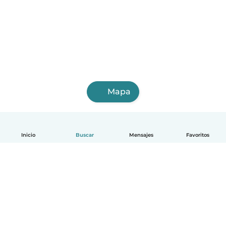
Mapa
Inicio
Buscar
Mensajes
Favoritos
Español
Cómo funciona
Ayuda
Términos y Privacidad