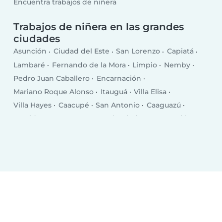
Encuentra trabajos de niñera
Trabajos de niñera en las grandes
ciudades
Asunción
Ciudad del Este
San Lorenzo
Capiatá
Lambaré
Fernando de la Mora
Limpio
Nemby
Pedro Juan Caballero
Encarnación
Mariano Roque Alonso
Itauguá
Villa Elisa
Villa Hayes
Caacupé
San Antonio
Caaguazú
Presidente Franco
Coronel Oviedo
Concepción
Villarrica
Pilar
Caazapá
Itá
Nueva Esperanza
Juan de Ayolas
Santa Rita
Areguá
Piribebuy
Paraguarí
Ypacarai
San Pedro de Ycuamandiyú