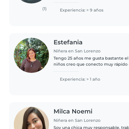
cuidado y desarrollo de los niños. T
cuidando niños de diferentes..
(1)
Experiencia: > 9 años
Estefania
Niñera en San Lorenzo
Tengo 25 años me gusta bastante el
niños creo que conecto muy rápido 
ello que soy bastante proactiva y r
tareas también me..
Experiencia: > 1 año
Milca Noemi
Niñera en San Lorenzo
Soy una chica muy responsable, traba