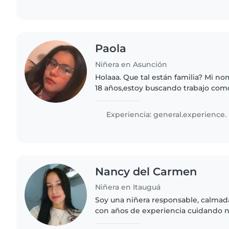
Paola
Niñera en Asunción
Holaaa. Que tal están familia? Mi n
18 años,estoy buscando trabajo com
semana ya que actualmente estoy t
con TEA 2 veces..
Experiencia: general.experience.
Nancy del Carmen
Niñera en Itauguá
Soy una niñera responsable, calmad
con años de experiencia cuidando 
preescolar, en edad de jardín de in