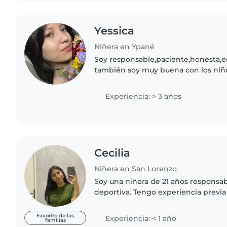
Yessica
Niñera en Ypané
Soy responsable,paciente,honesta,e
también soy muy buena con los niñ
cuidé de mis sobrinos y hermanos 
niñera con una familia
Experiencia: > 3 años
Cecilia
Niñera en San Lorenzo
Soy una niñera de 21 años responsab
deportiva. Tengo experiencia previa
niños. Puedo ayudar con dibujos, ma
y me siento cómoda con..
Favorito de las
Experiencia: < 1 año
familias