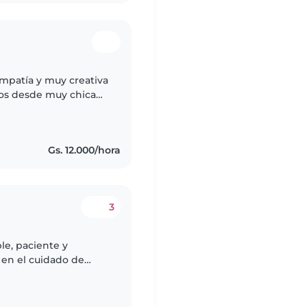
mpatía y muy creativa
os desde muy chica
también trabajé como
Gs. 12.000/hora
3
le, paciente y
 en el cuidado de
nualidades y juegos,