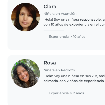
Clara
Niñera en Asunción
¡Hola! Soy una niñera responsable, 
con 10 años de experiencia en el cu
pequeños y niños en edad escolar.
entiendo las necesidades..
Experiencia: > 10 años
Rosa
Niñera en Pedrozo
¡Hola! Soy una niñera en sus 20s, am
calmada, con 2 años de experiencia
edad preescolar y escolar. Me encan
cómoda con mascotas..
Experiencia: > 2 años