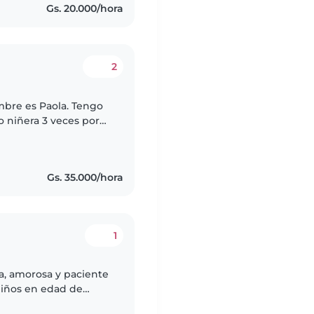
Gs. 20.000/hora
2
ombre es Paola. Tengo
o niñera 3 veces por
rabajando con 2 niñas
Gs. 35.000/hora
1
a, amorosa y paciente
niños en edad de
fancia y bebés. Me