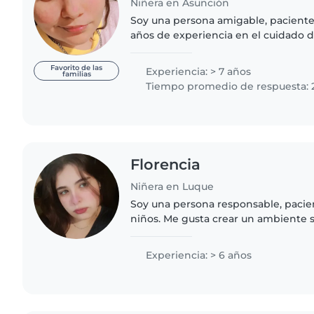
Niñera en Asunción
Soy una persona amigable, paciente
años de experiencia en el cuidado d
edades. Tengo experiencia con niño
necesidades especiales,..
Favorito de las
Experiencia: > 7 años
familias
Tiempo promedio de respuesta: 2
Florencia
Niñera en Luque
Soy una persona responsable, pacien
niños. Me gusta crear un ambiente s
alegre, donde cada niño pueda sen
escuchado y cuidado. Tengo..
Experiencia: > 6 años