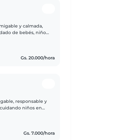
amigable y calmada,
idado de bebés, niños
 Como madre,
Gs. 20.000/hora
igable, responsable y
 cuidando niños en
ta la música y estoy
Gs. 7.000/hora