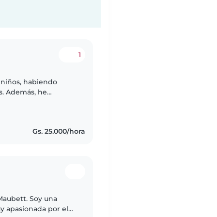
1
 niños, habiendo
es. Además, he
abilidad, paciencia y
Gs. 25.000/hora
Maubett. Soy una
y apasionada por el